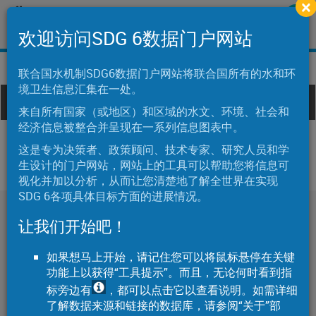
×
Skip
欢迎访问联合国
to
欢迎访问SDG 6数据门户网站
العربية
中文
English
Français
Русский
Español
main
content
联合国水机制SDG6数据门户网站将联合国所有的水和环
境卫生信息汇集在一处。
Togg
来自所有国家（或地区）和区域的水文、环境、社会和
navi
Main
经济信息被整合并呈现在一系列信息图表中。
navigation
这是专为决策者、政策顾问、技术专家、研究人员和学
概况
生设计的门户网站，网站上的工具可以帮助您将信息可
视化并加以分析，从而让您清楚地了解全世界在实现
SDG 6各项具体目标方面的进展情况。
全球状况
让我们开始吧！
如果想马上开始，请记住您可以将鼠标悬停在关键
饮用水
功能上以获得“工具提示”。而且，无论何时看到指
标旁边有
，都可以点击它以查看说明。如需详细
了解数据来源和链接的数据库，请参阅“关于”部