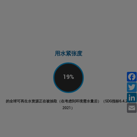
用水紧张度
19
%
Facebo
的全球可再生水资源正在被抽取（在考虑到环境需水量后）（SDG指标6.4.2，
2021）