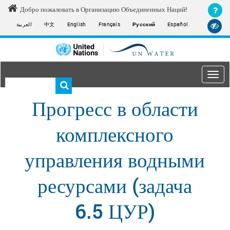
Skip
Добро пожаловать в Организацию Объединенных Наций!
to
العربية
中文
English
Français
Русский
Español
main
content
Togg
navi
Main
Прогресс в области
navigation
комплексного
управления водными
ресурсами (задача
6.5 ЦУР)