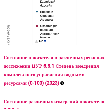
Карибский
бассейн
Европа и
Северная
Америка
Океания (не
Степень внедрения КУВР (0-100)
включая
Австралию и
Новую
1/2
Зеландию)
Страны Африки
175
0
к югу от Сахары
2017
2020
2023
Состояние показателя в различных регионах
Северная
Африка и
достижения ЦУР 6.5.1 Степень внедрения
Западная Азия
Мир
комплексного управления водными
ресурсами (0-100) (2023)
Состояние различных измерений показателя