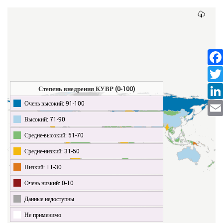
Facebo
Twitt
Степень внедрения КУВР (0-100)
Очень высокий: 91-100
Linked
Высокий: 71-90
Ema
Средне-высокий: 51-70
Средне-низкий: 31-50
Низкий: 11-30
Очень низкий: 0-10
Данные недоступны
Не применимо