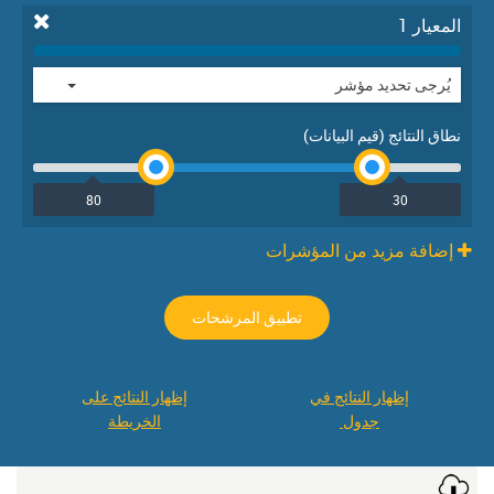
المعيار 1
يُرجى تحديد مؤشر
نطاق النتائج (قيم البيانات)
إضافة مزيد من المؤشرات
book
تطبيق المرشحات
tter
edIn
إظهار النتائج في
إظهار النتائج على
جدول‬‬‬‬‬‬‬‬‬‬‬‬‬‬‬‬‬ ‬‬‬‬‬‬‬‬‬‬‬‬‬‬‬‬‬‬‬
الخريطة