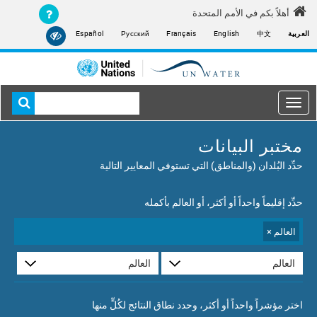
أهلاً بكم في الأمم المتحدة
بية
中文
English
Français
Русский
Español
m
con
Toggle
navigation
Ma
ختبر البيانات
navigati
ِّد البُلدان (والمناطق) التي تستوفي المعايير التالية
ِّد إقليماً واحداً أو أكثر، أو العالم بأكمله
العالم
×
تر مؤشراً واحداً أو أكثر، وحدد نطاق النتائج لكُلٍّ منها