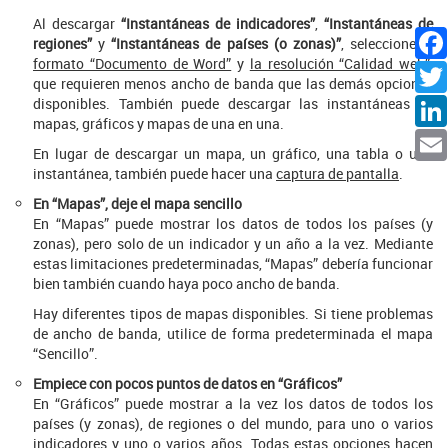
Al descargar
“Instantáneas de indicadores”
,
“Instantáneas de
regiones”
y
“Instantáneas de países (o zonas)”
, seleccione
el
formato “Documento de Word”
y
la resolución “Calidad web”
,
Facebo
que requieren menos ancho de banda que las demás opciones
Twitte
disponibles. También puede descargar las instantáneas de
mapas, gráficos y mapas de una en una.
Linked
En lugar de descargar un mapa, un gráfico, una tabla o una
Emai
instantánea, también puede hacer una
captura de pantalla
.
En “Mapas”, deje el mapa sencillo
En “Mapas” puede mostrar los datos de todos los países (y
zonas), pero solo de un indicador y un año a la vez. Mediante
estas limitaciones predeterminadas, “Mapas” debería funcionar
bien también cuando haya poco ancho de banda.
Hay diferentes tipos de mapas disponibles. Si tiene problemas
de ancho de banda, utilice de forma predeterminada el mapa
“Sencillo”.
Empiece con pocos puntos de datos en “Gráficos”
En “Gráficos” puede mostrar a la vez los datos de todos los
países (y zonas), de regiones o del mundo, para uno o varios
indicadores y uno o varios años. Todas estas opciones hacen