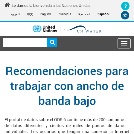
Skip
Le damos la bienvenida a las Naciones Unidas
to
العربية
中文
English
Français
Русский
Español
main
content
Togg
navi
Main
navigation
Recomendaciones para
trabajar con ancho de
banda bajo
El portal de datos sobre el ODS 6 contiene más de 200 conjuntos
de datos diferentes y cientos de miles de puntos de datos
individuales. Los usuarios que tengan una conexión a Internet