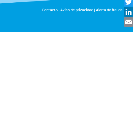
Facebo
Twitt
Contacto
|
Aviso de privacidad
|
Alerta de fraude
Linked
Ema