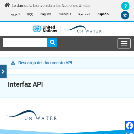
Skip
Le damos la bienvenida a las Naciones Unidas
to
العربية
中文
English
Français
Русский
Español
main
content
Togg
navi
Main
navigation
Descarga del documento API
Interfaz API