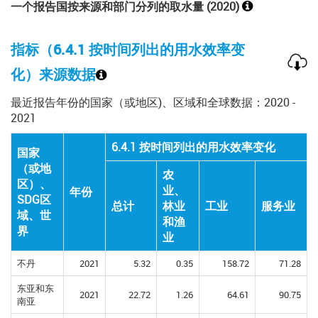
一个
报告国按来源和部门分列的取水量
(2020)
指标（6.4.1 按时间列出的用水效率变
化）来源数据
最近报告年份的国家（或地区)、区域和全球数据：2020 -
2021
6.4.1 按时间列出的用水效率变化
6.4.1 按时间列出的用水效率变化
国家
国家
（或地
（或地
农
农
区）、
区）、
业、
业、
年份
年份
SDG区
SDG区
总计
总计
林业
林业
工业
工业
服务业
服务业
域、世
域、世
和渔
和渔
界
界
业
业
不丹
2021
5.32
0.35
158.72
71.28
东亚和东
2021
22.72
1.26
64.61
90.75
南亚