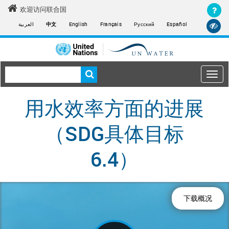
Skip
欢迎访问联合国
to
العربية
中文
English
Français
Русский
Español
main
content
Togg
navi
Main
用水效率方面的进展
navigation
（SDG具体目标
6.4）
下载概况