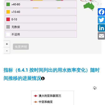
>40-80
>10-40
Facebo
0-10
Twitt
无数据
Linked
不适用
Ema
+
免责声明
-
指标（6.4.1 按时间列出的用水效率变化）随时
间推移的进展情况
澳大利亚和新西兰
中亚和南亚